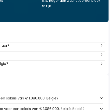
ft
8.1% hoger dan wat het eerder bleek
te zijn.
r uur?
lgië?
en salaris van € 1.086.000, België?
ng voor een salaris van € 1.086.000, België, België?