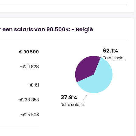
 een salaris van 90.500€ - België
62.1%
€ 90 500
Totale belasting
-€ 11 828
-€ 61
37.9%
-€ 38 853
Netto salaris
-€ 5 503