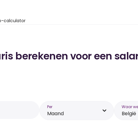
o-calculator
ris berekenen voor een salar
Per
Waar wer
Maand
België