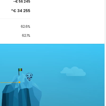
-€ 56 245
*€ 34 255
62.6%
62.1%