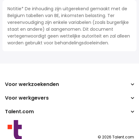
Notitie* De inhouding zijn uitgerekend gemaakt met de
Belgium tabellen van BE, inkomsten belasting. Ter
vereenvoudiging zijn enkele variabelen (zoals burgerlijke
staat en andere) al aangenomen. Dit document
vertegenwoordigt geen wettelijke autoriteit en zal alleen
worden gebruikt voor behandelingsdoeleinden.
Voor werkzoekenden
Voor werkgevers
Jobs zoeken
Zoek salarissen
Talent.com
Onderneming
Bruto/netto-calculator
ATS
Meer landen
Salarisomzetter
Publisher programma's
Servicevoorwaarden
©
2026
Talent.com