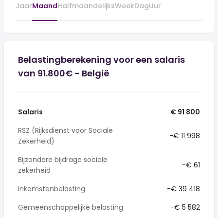
Jaar
Maand
Halfmaandelijks
Week
Dag
Uur
Belastingberekening voor een salaris
van 91.800€ - België
Salaris
€ 91 800
RSZ (Rijksdienst voor Sociale
-€ 11 998
Zekerheid)
Bijzondere bijdrage sociale
-€ 61
zekerheid
Inkomstenbelasting
-€ 39 418
Gemeenschappelijke belasting
-€ 5 582