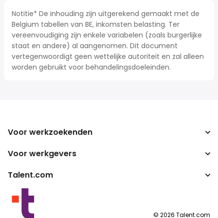
Notitie* De inhouding zijn uitgerekend gemaakt met de
Belgium tabellen van BE, inkomsten belasting. Ter
vereenvoudiging zijn enkele variabelen (zoals burgerlijke
staat en andere) al aangenomen. Dit document
vertegenwoordigt geen wettelijke autoriteit en zal alleen
worden gebruikt voor behandelingsdoeleinden.
Voor werkzoekenden
Voor werkgevers
Jobs zoeken
Zoek salarissen
Talent.com
Onderneming
Bruto/netto-calculator
ATS
Meer landen
Salarisomzetter
Publisher programma's
Servicevoorwaarden
©
2026
Talent.com