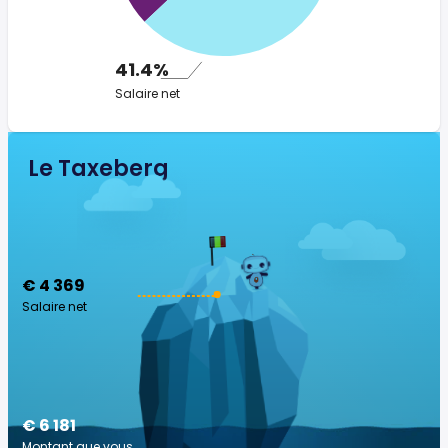
41.4%
Salaire net
Le Taxeberg
€ 4 369
Salaire net
€ 6 181
Montant que vous