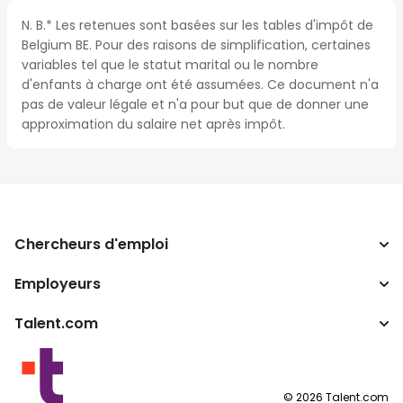
N. B.* Les retenues sont basées sur les tables d'impôt de
Belgium BE. Pour des raisons de simplification, certaines
variables tel que le statut marital ou le nombre
d'enfants à charge ont été assumées. Ce document n'a
pas de valeur légale et n'a pour but que de donner une
approximation du salaire net après impôt.
Chercheurs d'emploi
Employeurs
Recherche d'emploi
Recherche de salaire
Talent.com
Entreprises
Calculateur d'impôts
ATS
Autres pays
Convertisseur de salaire
Programmes partenaires
Conditions d’utilisation
©
2026
Talent.com