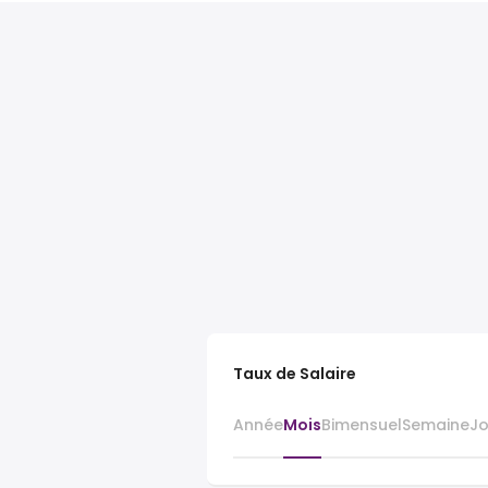
Taux de Salaire
Année
Mois
Bimensuel
Semaine
J