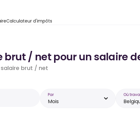
ire
Calculateur d'impôts
e brut / net pour un salaire 
salaire brut / net
Par
Où trava
Mois
Belgiq