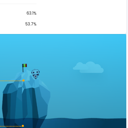
63.1%
53.7%