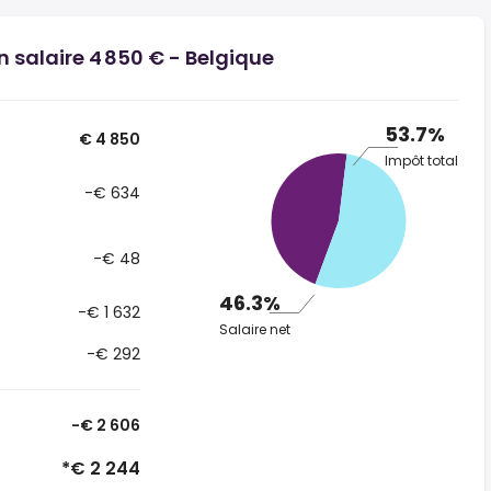
n salaire 4 850 € - Belgique
53.7%
€ 4 850
Impôt total
-€ 634
-€ 48
46.3%
-€ 1 632
Salaire net
-€ 292
-€ 2 606
*€ 2 244