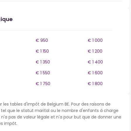
gique
€ 950
€ 1 000
€ 1 150
€ 1 200
€ 1 350
€ 1 400
€ 1 550
€ 1 600
€ 1 750
€ 1 800
r les tables d'impôt de Belgium BE. Pour des raisons de
s tel que le statut marital ou le nombre d'enfants à charge
'a pas de valeur légale et n'a pour but que de donner une
ès impôt.