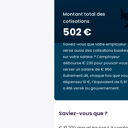
Montant total des
cotisations
502 €
Saviez-vous que votre employeur
verse aussi des cotisations basée
sur votre salaire ? L'employeur
débourse € 230 pour pouvoir vous
verser un salaire de € 850.
Autrement dit, chaque fois que vou
dépensez 10 €, l'équivalent de 5,91
a été versé au gouvernement.
Saviez-vous que ?
€ 10 200 annuel équivaut à combi