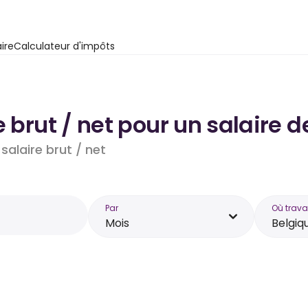
ire
Calculateur d'impôts
e brut / net pour un salaire d
salaire brut / net
Par
Où trava
Mois
Belgiq