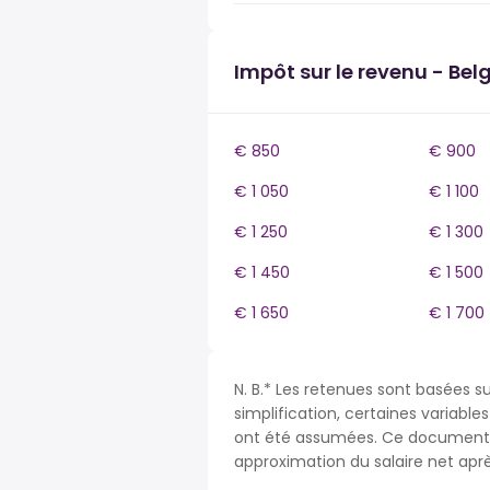
Impôt sur le revenu - Bel
€ 850
€ 900
€ 1 050
€ 1 100
€ 1 250
€ 1 300
€ 1 450
€ 1 500
€ 1 650
€ 1 700
N. B.* Les retenues sont basées su
simplification, certaines variable
ont été assumées. Ce document n
approximation du salaire net apr