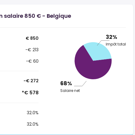
n salaire 850 € - Belgique
32%
€ 850
Impôt total
-€ 213
-€ 60
-€ 272
68%
Salaire net
*€ 578
32.0%
32.0%