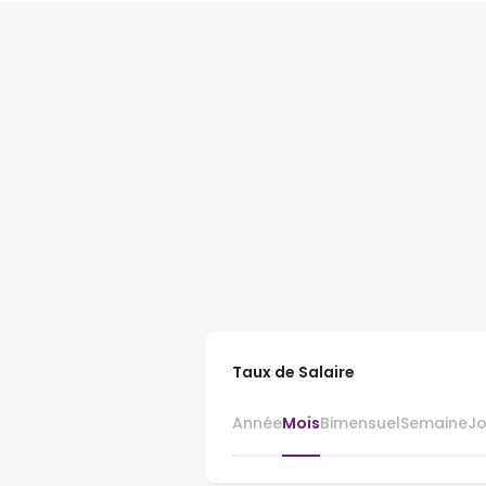
Taux de Salaire
Année
Mois
Bimensuel
Semaine
J