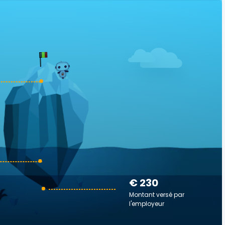
€ 230
Montant versé par
l'employeur