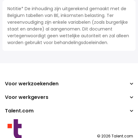
Notitie* De inhouding zijn uitgerekend gemaakt met de
Belgium tabellen van BE, inkomsten belasting. Ter
vereenvoudiging zijn enkele variabelen (zoals burgerlijke
staat en andere) al aangenomen. Dit document
vertegenwoordigt geen wettelijke autoriteit en zal alleen
worden gebruikt voor behandelingsdoeleinden.
Voor werkzoekenden
Voor werkgevers
Jobs zoeken
Zoek salarissen
Talent.com
Onderneming
Bruto/netto-calculator
ATS
Meer landen
Salarisomzetter
Publisher programma's
Servicevoorwaarden
©
2026
Talent.com