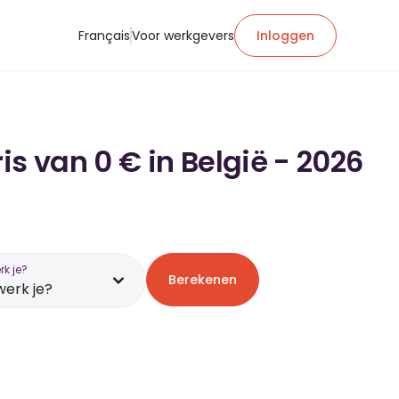
Français
Voor werkgevers
Inloggen
s van 0 € in België - 2026
k je?
Berekenen
erk je?