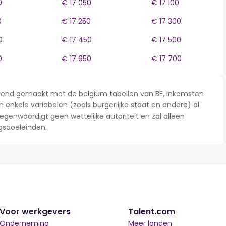
0
€ 17 050
€ 17 100
0
€ 17 250
€ 17 300
0
€ 17 450
€ 17 500
0
€ 17 650
€ 17 700
rekend gemaakt met de belgium tabellen van BE, inkomsten
n enkele variabelen (zoals burgerlijke staat en andere) al
enwoordigt geen wettelijke autoriteit en zal alleen
gsdoeleinden.
Voor werkgevers
Talent.com
Onderneming
Meer landen