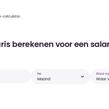
o-calculator
ris berekenen voor een salari
Per
Waar wer
Maand
Waar w