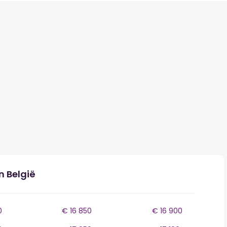
n België
0
€ 16 850
€ 16 900