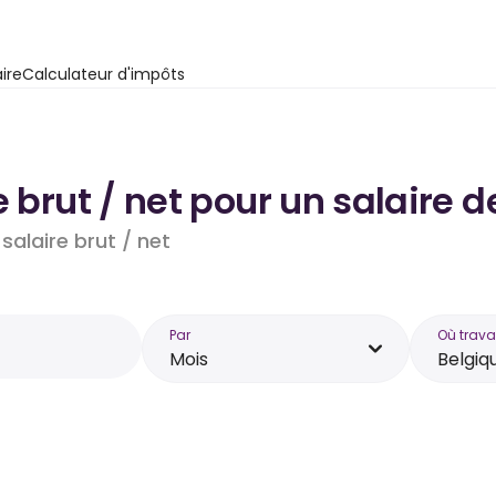
ire
Calculateur d'impôts
e brut / net pour un salaire 
salaire brut / net
Par
Où trava
Mois
Belgiq