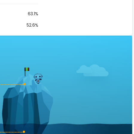
63.1%
52.6%