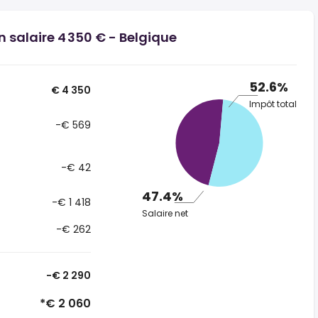
n salaire 4 350 € - Belgique
52.6%
€ 4 350
Impôt total
-€ 569
-€ 42
47.4%
-€ 1 418
Salaire net
-€ 262
-€ 2 290
*€ 2 060