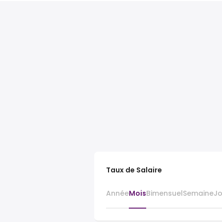
Taux de Salaire
Année
Mois
Bimensuel
Semaine
J