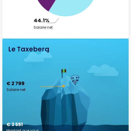
44.1%
Salaire net
Le Taxeberg
€ 2 799
Salaire net
€ 3 551
Montant que vous