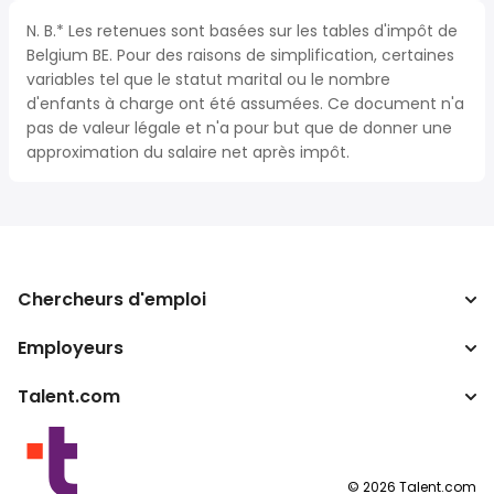
N. B.* Les retenues sont basées sur les tables d'impôt de
Belgium BE. Pour des raisons de simplification, certaines
variables tel que le statut marital ou le nombre
d'enfants à charge ont été assumées. Ce document n'a
pas de valeur légale et n'a pour but que de donner une
approximation du salaire net après impôt.
Chercheurs d'emploi
Employeurs
Recherche d'emploi
Recherche de salaire
Talent.com
Entreprises
Calculateur d'impôts
ATS
Autres pays
Convertisseur de salaire
Programmes partenaires
Conditions d’utilisation
©
2026
Talent.com