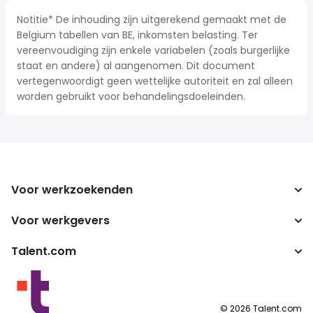
Notitie* De inhouding zijn uitgerekend gemaakt met de
Belgium tabellen van BE, inkomsten belasting. Ter
vereenvoudiging zijn enkele variabelen (zoals burgerlijke
staat en andere) al aangenomen. Dit document
vertegenwoordigt geen wettelijke autoriteit en zal alleen
worden gebruikt voor behandelingsdoeleinden.
Voor werkzoekenden
Voor werkgevers
Jobs zoeken
Zoek salarissen
Talent.com
Onderneming
Bruto/netto-calculator
ATS
Meer landen
Salarisomzetter
Publisher programma's
Servicevoorwaarden
©
2026
Talent.com