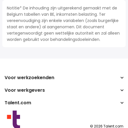
Notitie* De inhouding zijn uitgerekend gemaakt met de
Belgium tabellen van BE, inkomsten belasting. Ter
vereenvoudiging zijn enkele variabelen (zoals burgerlijke
staat en andere) al aangenomen. Dit document
vertegenwoordigt geen wettelijke autoriteit en zal alleen
worden gebruikt voor behandelingsdoeleinden.
Voor werkzoekenden
Voor werkgevers
Jobs zoeken
Zoek salarissen
Talent.com
Onderneming
Bruto/netto-calculator
ATS
Meer landen
Salarisomzetter
Publisher programma's
Servicevoorwaarden
©
2026
Talent.com