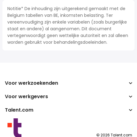
Notitie* De inhouding zijn uitgerekend gemaakt met de
Belgium tabellen van BE, inkomsten belasting. Ter
vereenvoudiging zijn enkele variabelen (zoals burgerlijke
staat en andere) al aangenomen. Dit document
vertegenwoordigt geen wettelijke autoriteit en zal alleen
worden gebruikt voor behandelingsdoeleinden.
Voor werkzoekenden
Voor werkgevers
Jobs zoeken
Zoek salarissen
Talent.com
Onderneming
Bruto/netto-calculator
ATS
Meer landen
Salarisomzetter
Publisher programma's
Servicevoorwaarden
©
2026
Talent.com