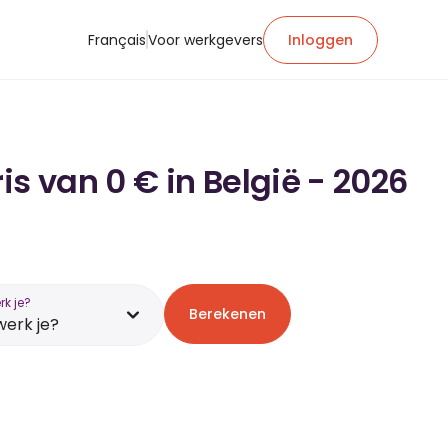
Français
Voor werkgevers
Inloggen
s van 0 € in België - 2026
k je?
Berekenen
erk je?