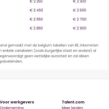
€ 2 250
€ 2 300
€ 2 450
€ 2 500
€ 2 650
€ 2 700
€ 2 850
€ 2 900
rekend gemaakt met de belgium tabellen van BE, inkomsten
n enkele variabelen (zoals burgerlijke staat en andere) al
enwoordigt geen wettelijke autoriteit en zal alleen
gsdoeleinden.
Voor werkgevers
Talent.com
Onderneming
Meer landen