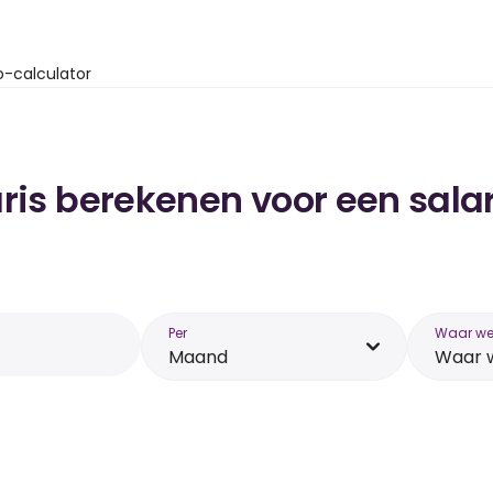
o-calculator
ris berekenen voor een salari
Per
Waar wer
Maand
Waar w