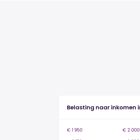
Belasting naar inkomen i
€ 1 950
€ 2 000