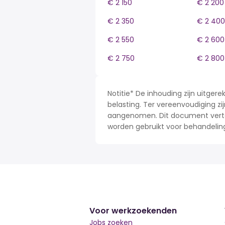
€ 2 150
€ 2 200
€ 2 350
€ 2 400
€ 2 550
€ 2 600
€ 2 750
€ 2 800
Notitie* De inhouding zijn uitge
belasting. Ter vereenvoudiging zij
aangenomen. Dit document verteg
worden gebruikt voor behandelin
Voor werkzoekenden
Jobs zoeken