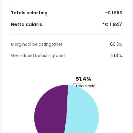
Totale belasting
-€ 1 953
Netto salaris
*€ 1 847
Marginaal belastingtarief
60.3%
Gemiddeld belastingtarief
51.4%
51.4%
Totale belasting