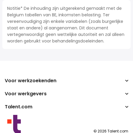
Notitie* De inhouding zijn uitgerekend gemaakt met de
Belgium tabellen van BE, inkomsten belasting. Ter
vereenvoudiging zijn enkele variabelen (zoals burgerlijke
staat en andere) al aangenomen. Dit document
vertegenwoordigt geen wettelijke autoriteit en zal alleen
worden gebruikt voor behandelingsdoeleinden.
Voor werkzoekenden
Voor werkgevers
Jobs zoeken
Zoek salarissen
Talent.com
Onderneming
Bruto/netto-calculator
ATS
Meer landen
Salarisomzetter
Publisher programma's
Servicevoorwaarden
©
2026
Talent.com